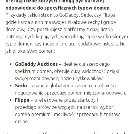
oferują różne korzyści i mogą być bardziej
odpowiednie do specyficznych typów domen.
Przykłady takich stron to GoDaddy, Sedo, czy Flippa,
gdzie każda z nich ma swoje unikatowe cechy i grupę
docelową. Czy poszukujesz platformy z dużą liczbą
potencjalnych kupujących, specjalizującej się w określonym
typie domen, czy może oferującej dodatkowe usługi takie
jak brokerstwo domen?
GoDaddy Auctions
– idealne dla szerokiego
spektrum domen, oferuje dużą widoczność dzięki
swojej rozbudowanej bazie użytkowników.
Sedo
– znane z globalnego zasięgu i możliwości
negocjowania sprzedaży domen międzynarodowych.
Flippa
– preferowane przez startupy i
przedsiębiorców ze względu na szeroki wybór
domen premium i możliwość sprzedaży biznesów
online.